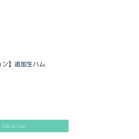
ョン】追加生ハム
Add to Cart