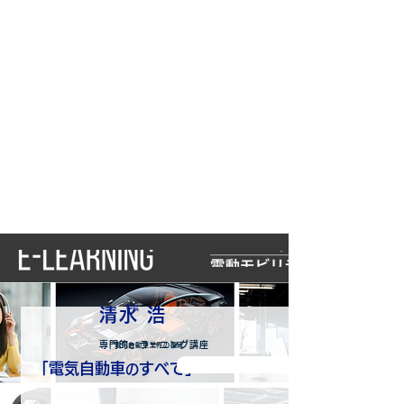
​学長
清水 浩
専門的e-ラーニング講座
電気自動車業界の権威
「電気自動車
す
べて
」
の